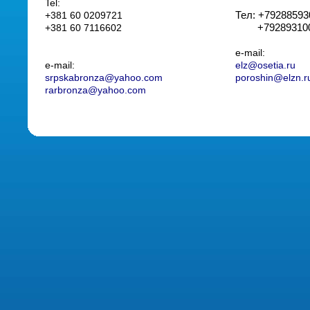
Tel:
+381 60 0209721
Тел: +79288593
+381 60 7116602
+79289310
е-mail:
е-mail:
elz@osetia.ru
srpskabronza@yahoo.com
poroshin
@elzn.r
rarbronza@yahoo.com